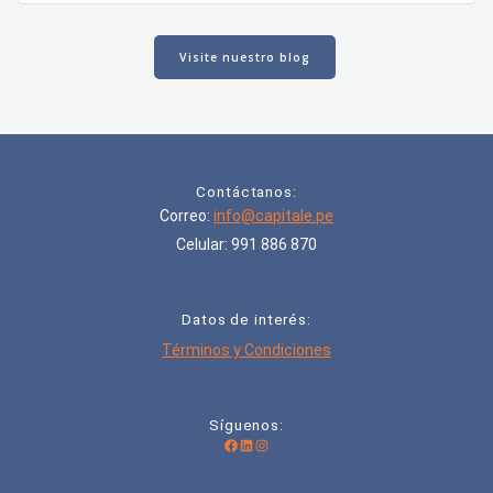
Visite nuestro blog
Contáctanos:
Correo:
info@capitale.pe
Celular: 991 886 870
Datos de interés:
Términos y Condiciones
Síguenos:
Facebook
LinkedIn
Instagram