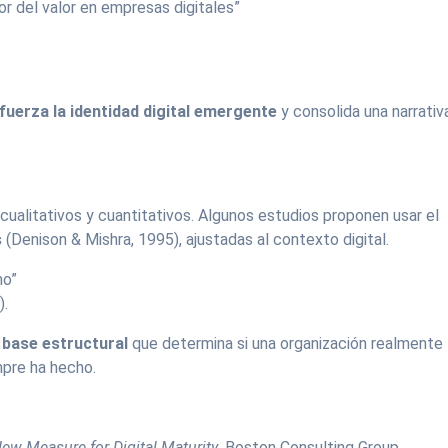
or del valor en empresas digitales”
fuerza la identidad digital emergente
y consolida una narrativ
 cualitativos y cuantitativos. Algunos estudios proponen usar el
s
(Denison & Mishra, 1995), ajustadas al contexto digital.
no”
).
a
base estructural
que determina si una organización realmente
mpre ha hecho.
New Measure for Digital Maturity
. Boston Consulting Group.