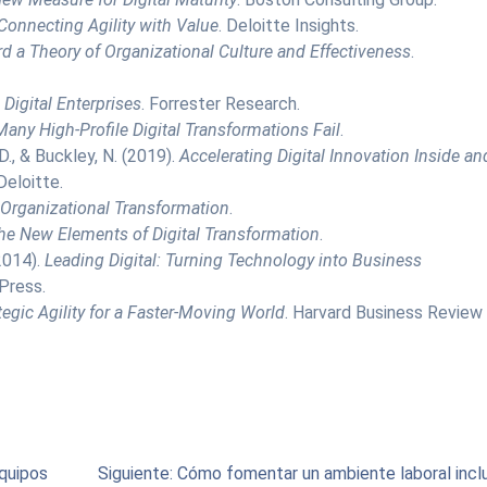
 Connecting Agility with Value
. Deloitte Insights.
d a Theory of Organizational Culture and Effectiveness
.
 Digital Enterprises
. Forrester Research.
any High-Profile Digital Transformations Fail
.
, D., & Buckley, N. (2019).
Accelerating Digital Innovation Inside an
eloitte.
 Organizational Transformation
.
he New Elements of Digital Transformation
.
2014).
Leading Digital: Turning Technology into Business
Press.
tegic Agility for a Faster-Moving World
. Harvard Business Review
Entrada
quipos
Siguiente:
Cómo fomentar un ambiente laboral incl