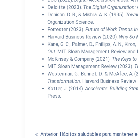
Deloitte (2023).
The Digital Organization:
Denison, D. R., & Mishra, A. K. (1995).
Towar
Organization Science.
Forrester (2023).
Future of Work Trends in
Harvard Business Review (2020).
Why So M
Kane, G. C., Palmer, D., Phillips, A. N., Kiron
Out
. MIT Sloan Management Review and D
McKinsey & Company (2021).
The Keys to
MIT Sloan Management Review (2023).
T
Westerman, G., Bonnet, D., & McAfee, A. (
Transformation
. Harvard Business Review 
Kotter, J. (2014).
Accelerate: Building Stra
Press.
Navegación
Entrada
Anterior:
Hábitos saludables para mantener e