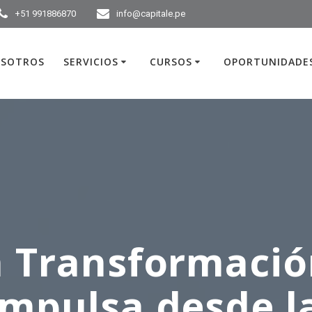
+51 991886870
info@capitale.pe
SOTROS
SERVICIOS
CURSOS
OPORTUNIDADES
a Transformación
mpulsa desde l