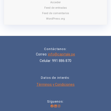
Acceder
Feed de entradas
Feed de comentarios
WordPress.org
Contáctanos:
Correo:
info@capitale.pe
Celular: 991 886 870
Datos de interés:
Términos y Condiciones
Síguenos:
Facebook
LinkedIn
Instagram