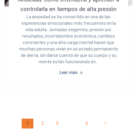
controlarla en tiempos de alta presión
La ansiedad se ha convertido en una de las
experiencias emocionales más frecuentes en la
vida adulta. Jornadas exigentes, presión por
resultados, incertidumbre económica, cambios
constantes y una alta carga mental hacen que
muchas personas vivan en un estado permanente
de alerta, sin darse cuenta de que su cuerpo y su
mente están funcionando en…
Leer más
Navegación
Página
Página
Página
Página
2
3
…
6
1
de