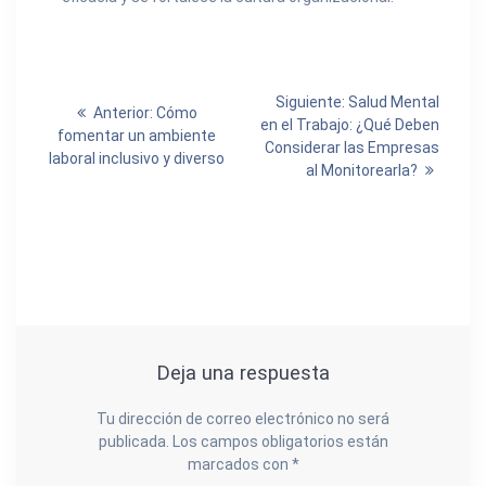
Navegación
Entrada
Siguiente:
Salud Mental
Entrada
Anterior:
Cómo
siguiente:
en el Trabajo: ¿Qué Deben
de
anterior:
fomentar un ambiente
Considerar las Empresas
laboral inclusivo y diverso
al Monitorearla?
entradas
Deja una respuesta
Tu dirección de correo electrónico no será
publicada.
Los campos obligatorios están
marcados con
*